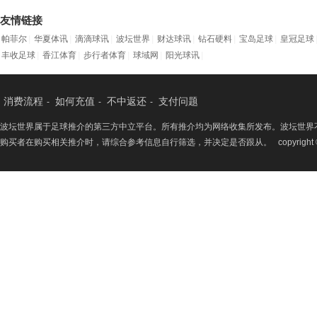
友情链接
帕菲尔
|
华夏体讯
|
滴滴球讯
|
波坛世界
|
财达球讯
|
钻石硬料
|
宝岛足球
|
皇冠足球
丰收足球
|
香江体育
|
步行者体育
|
球域网
|
阳光球讯
|
消费流程
如何充值
不中返还
支付问题
-
-
-
波坛世界属于足球推介的第三方中立平台。所有推介均为网络收集所发布。波坛世界
购买者在购买相关推介时，请综合参考信息自行筛选，并决定是否跟从。 copyright 